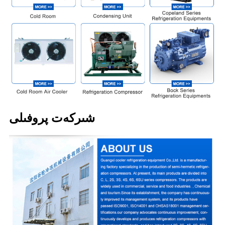
شىركەت پروفىلى