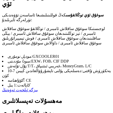
ئۆي
سوغۇق ئۆي توڭلاتقۇسى
كەڭ قوللىنىلىشىغا ئاساسەن تۆۋەندىكى
تۈرلەرگە ئايرىلىدۇ:
لوجىستىكا سوغۇق ساقلاش ئامبىرى / توڭلاتقۇ سوغۇق ساقلاش
ئامبىرى / تېز توڭلىتىدىغان سوغۇق ساقلاش ئامبىرى / يېڭى
ساقلىنىدىغان سوغۇق ساقلاش ئامبىرى / قوش تېمپېراتۇرىلىق
سوغۇق ساقلاش ئامبىرى / داۋالاش سوغۇق ساقلاش ئامبىرى
GXCOOLER01
مودېل نومۇرى:
EXW، FOB، CIF DDP
سودا مۇددىتى:
T/T، غەربىي ئىتتىپاق، MoneyGram، L/C
پۇل تۆلەش:
يەتكۈزۈش ۋاقتى:
دەسلەپكى پۇلنى تاپشۇرۇۋالغاندىن كېيىن 7-10
كۈن
CE
گۇۋاھنامە:
كاپالەت:
1 يىل
بىزگە ئېلخەت ئەۋەتىڭ
مەھسۇلات تەپسىلاتلىرى
مەھسۇلات بەلگىلىرى