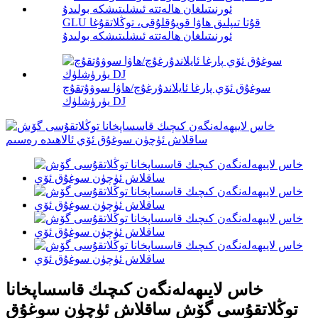
GLU قۇتا تىپلىق ھاۋا قويۇقلۇقى، توڭلاتقۇغا
ئورنىتىلغان ھالەتتە ئىشلىتىشكە بولىدۇ
سوغۇق ئۆي پارغا ئايلاندۇرغۇچ/ھاۋا سوۋۇتقۇچ
يۈرۈشلۈك DJ
خاس لايىھەلەنگەن كىچىك قاسساپخانا
توڭلاتقۇسى گۆش ساقلاش ئۈچۈن سوغۇق