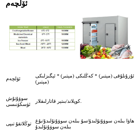
ئۆلچەم
ئۇزۇنلۇقى (مېتىر) * كەڭلىكى (مېتىر) * ئېگىزلىكى
ئۆلچەم
(مېتىر)
سوۋۇتۇش
كوپلاند/بىتېر قاتارلىقلار.
ئۈسكۈنىسى
ھاۋا بىلەن سوۋۇتۇلىدۇ/سۇ بىلەن سوۋۇتۇلىدۇ/بۇغ
توڭلاتقۇ تىپى
بىلەن سوۋۇتۇلىدۇ