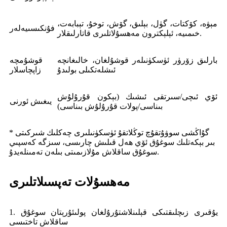
مېۋە، كۆكتات، گۈل، بېلىق، گۆش، توخۇ، تېبابەت،
فۇنكىسىيەلەر
خىمىيە، ئېلېكترون مەھسۇلاتلىرى قاتارلىقلار.
بارلىق زۆرۈر ئۈسكۈنىلەر قوشۇلغان، خالىغانچە
قوشۇمچە
ئىشلەتكىلى بولىدۇ
زاپچاسلار
ئۆي ئىچى/سىرتقى ئىشىك (بېكون قۇرۇلۇش
يىغىش ئورنى
بىناسى/پولات قۇرۇلۇش بىناسى)
* گۇاڭشى سوۋۇتقۇچ توڭلاتقۇ ئۈسكۈنىلىرى چەكلىك شىركىتى
بىر بېكەتلىك سوغۇق ئۆي ھەل قىلىش چارىسى، سىزگە كەسپىي
سوغۇق ساقلاش مۇلازىمىتى بىلەن تەمىنلەيدۇ.
مەھسۇلات تەپسىلاتلىرى
1. يۇقىرى زىچلىقتىكى قېلىنلاشتۇرۇلغان پولىئۇرېتان سوغۇق
ساقلاش تاختىسى