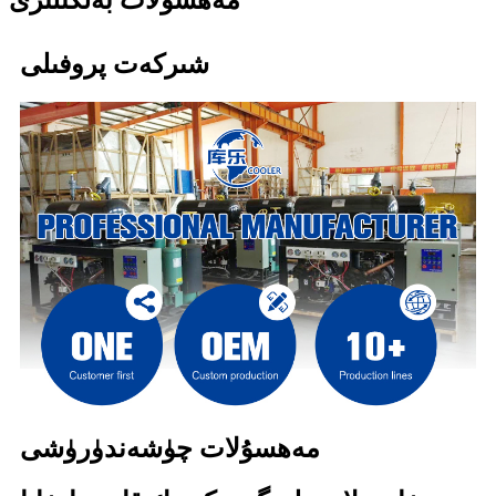
شىركەت پروفىلى
مەھسۇلات چۈشەندۈرۈشى