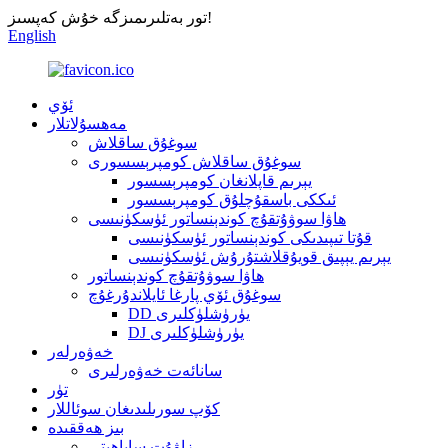
تور بەتلىرىمىزگە خۇش كەپسىز!
English
ئۆي
مەھسۇلاتلار
سوغۇق ساقلاش
سوغۇق ساقلاش كومپرېسسورى
يېرىم قاپلانغان كومپرېسسور
ئىككى باسقۇچلۇق كومپرېسسور
ھاۋا سوۋۇتقۇچ كوندېنساتور ئۈسكۈنىسى
قۇتا تىپىدىكى كوندېنساتور ئۈسكۈنىسى
يېرىم يېپىق قويۇقلاشتۇرۇش ئۈسكۈنىسى
ھاۋا سوۋۇتقۇچ كوندېنساتور
سوغۇق ئۆي پارغا ئايلاندۇرغۇچ
DD يۈرۈشلۈكلىرى
DJ يۈرۈشلۈكلىرى
خەۋەرلەر
سانائەت خەۋەرلىرى
تۈر
كۆپ سورىلىدىغان سوئاللار
بىز ھەققىدە
زاۋۇت ساياھىتى