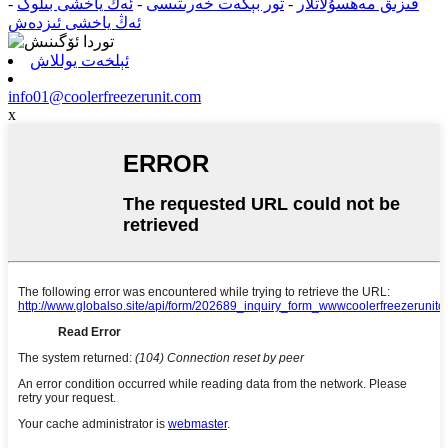
قىزىق مەھسۇلاتلار
-
تور بېكەت خەرىتىسى
-
ئەڭ ياخشى بىلوگ
-
ئەڭ ياخشى ئىزدەش
ئېلخەت يوللاش
info01@coolerfreezerunit.com
x