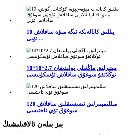
10 يىللىق كاپالەتكە ئىگە مېۋە ساقلاش
ئۆيى ...
10*10*2.7 مېتىرلىق ماڭغىلى بولىدىغان
توڭلاتقۇ سوغۇق ساقلاش ئۈسكۈنىسى
120 مىللىمېتىرلىق ئىسسىقلىق ساقلاش
سوغۇق ئۆي تاختىسى
بىز بىلەن ئالاقىلىشىڭ