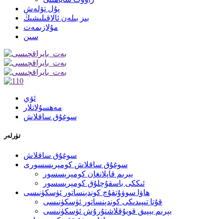
پۇل تۆلەش
بىز بىلەن ئالاقىلىشىڭ
مۇلازىمەت
سىن
ئۆي
مەھسۇلاتلار
سوغۇق ساقلاش
تۈرلەر
سوغۇق ساقلاش
سوغۇق ساقلاش كومپرېسسورى
يېرىم قاپلانغان كومپرېسسور
ئىككى باسقۇچلۇق كومپرېسسور
ھاۋا سوۋۇتقۇچ كوندېنساتور ئۈسكۈنىسى
قۇتا تىپىدىكى كوندېنساتور ئۈسكۈنىسى
يېرىم يېپىق قويۇقلاشتۇرۇش ئۈسكۈنىسى