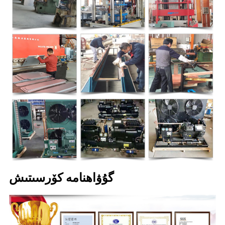
گۇۋاھنامە كۆرسىتىش