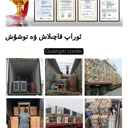
ئوراپ قاچىلاش ۋە توشۇش