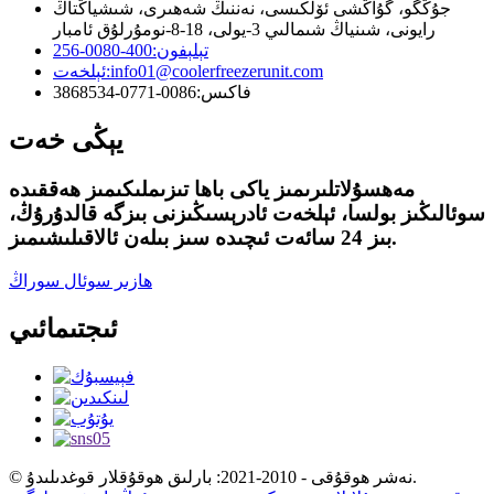
جۇڭگو، گۇاڭشى ئۆلكىسى، نەننىڭ شەھىرى، شىشياڭتاڭ
رايونى، شىنياڭ شىمالىي 3-يولى، 18-8-نومۇرلۇق ئامبار
تېلېفون:
400-0080-256
info01@coolerfreezerunit.com
ئېلخەت:
فاكىس:
0086-0771-3868534
يېڭى خەت
مەھسۇلاتلىرىمىز ياكى باھا تىزىملىكىمىز ھەققىدە
سوئالىڭىز بولسا، ئېلخەت ئادرېسىڭىزنى بىزگە قالدۇرۇڭ،
بىز 24 سائەت ئىچىدە سىز بىلەن ئالاقىلىشىمىز.
ھازىر سوئال سوراڭ
ئىجتىمائىي
© نەشر ھوقۇقى - 2010-2021: بارلىق ھوقۇقلار قوغدىلىدۇ.