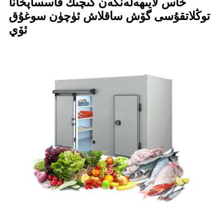
خاس لايىھەلەنگەن كىچىك قاسساپخانا
توڭلاتقۇسى گۆش ساقلاش ئۈچۈن سوغۇق
ئۆي