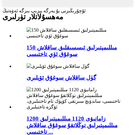
ئۇچۇرىڭىزنى بۇ يەرگە يېزىپ بىزگە ئەۋەتىڭ
مەھسۇلاتلار تۈرلىرى
150 مىللىمېتىرلىق ئىسسىقلىق ساقلاش
سوغۇق ئۆي تاختىسى
گۈل ساقلاش سوغۇق ئۆيلىرى
زامانىۋى 1120 مىللىمېتىرلىق 1200
مىللىمېتىرلىق توڭلاتقۇ سوغۇق ساقلاش
تاختىسى ...