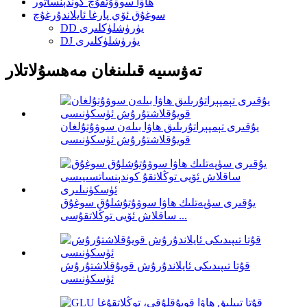
ھاۋا سوۋۇتقۇچ كوندېنساتور
سوغۇق ئۆي پارغا ئايلاندۇرغۇچ
DD يۈرۈشلۈكلىرى
DJ يۈرۈشلۈكلىرى
تەۋسىيە قىلىنغان مەھسۇلاتلار
يۇقىرى تېمپېراتۇرىلىق ھاۋا بىلەن سوۋۇتۇلغان
قويۇقلاشتۇرۇش ئۈسكۈنىسى
يۇقىرى سۈپەتلىك ھاۋا سوۋۇتۇشلۇق سوغۇق
ساقلاش ئۆيى توڭلاتقۇسى ...
قۇتا تىپىدىكى ئايلاندۇرۇش قويۇقلاشتۇرۇش
ئۈسكۈنىسى