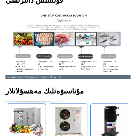
قوللىنىش دائىرىسى
مۇناسىۋەتلىك مەھسۇلاتلار