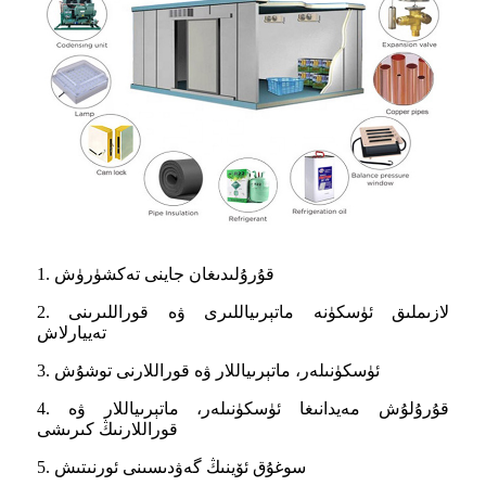
1. قۇرۇلىدىغان جاينى تەكشۈرۈش
2. لازىملىق ئۈسكۈنە ماتېرىياللىرى ۋە قوراللىرىنى
تەييارلاش
3. ئۈسكۈنىلەر، ماتېرىياللار ۋە قوراللارنى توشۇش
4. قۇرۇلۇش مەيدانىغا ئۈسكۈنىلەر، ماتېرىياللار ۋە
قوراللارنىڭ كىرىشى
5. سوغۇق ئۆينىڭ گەۋدىسىنى ئورنىتىش