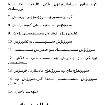
6. كوندېنساتور (شامالدۇرغۇچ ياكى ئاليۇمىن قاتار)
ئورنىتىلدى
7. كومپرېسسور ۋە سوۋۇتقۇچنى ئورنىتىش
8. سوۋۇتۇش سىستېمىسىنى كەپشەرلەش
9. ئېلېكترونلۇق كونترول سىستېمىسىنى ئۇلاش
10. سوۋۇتۇش سىستېمىسىنى تەكشۈرۈش
11. سوۋۇتۇش سىستېمىسىنىڭ سۇ چىقىرىش سىستېمىسى
12. ئۆيدىكى سۇ چىقىرىش ۋە ئىسسىقلىقنى ساقلاش
سىستېمىسى
13. سوۋۇتقۇچ ماي ۋە سوۋۇتقۇچ ماددىلارنى قوشۇش
14. سوۋۇتۇش سىستېمىسىنى ئىشقا كىرىشتۈرۈش ۋە
ئىشلىتىش
15. لايىھەنىڭ ئاخىرى