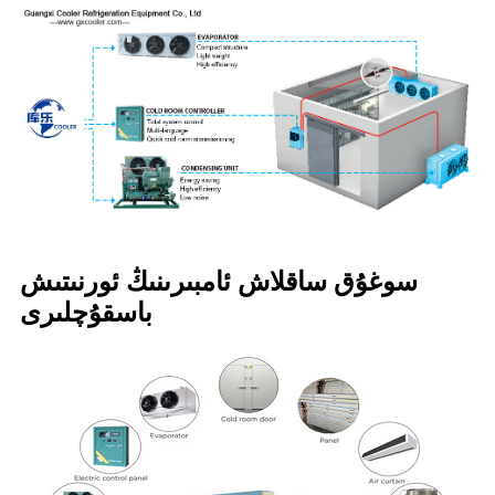
سوغۇق ساقلاش ئامبىرىنىڭ ئورنىتىش
باسقۇچلىرى