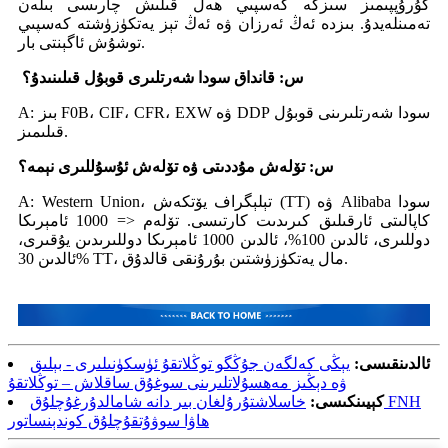
گۇرۇپپىمىز سىزگە كەسپىي ھەل قىلىش چارىسى بىلەن
تەمىنلەيدۇ. بىزدە ئەڭ ئەرزان ۋە ئەڭ تېز يەتكۈزۈشتە كەسپىي
توشۇش ئاگېنتى بار.
س: قانداق سودا شەرتلىرى قوبۇل قىلىنىدۇ؟
A: بىز F0B، CIF، CFR، EXW ۋە DDP سودا شەرتلىرىنى قوبۇل
قىلىمىز.
س: تۆلەش مۇددىتى ۋە تۆلەش ئۇسۇللىرى نېمە؟
A: Western Union، تېلېگراف يۆتكەش (TT) ۋە Alibaba سودا
كاپالىتى ئارقىلىق كىرىدىت كارتىسى. تۆلەم <= 1000 ئامېرىكا
دوللىرى، ئالدىن 100%، ئالدىن 1000 ئامېرىكا دوللىرىدىن يۇقىرى،
ئالدىن 30% TT، مال يەتكۈزۈشتىن بۇرۇنقى قالدۇق.
ئالدىنقىسى:
يېڭى كەلگەن جۇڭگو توڭلاتقۇ ئۈسكۈنىلىرى - بېلىق
ۋە دېڭىز مەھسۇلاتلىرىنى سوغۇق ساقلاش – توڭلاتقۇ
كېيىنكىسى:
خاسلاشتۇرۇلغان بىر دانە شامالدۇرغۇچلۇق FNH
ھاۋا سوۋۇتقۇچلۇق كوندېنساتور