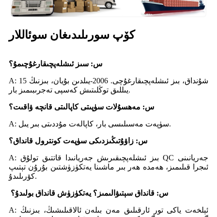
كۆپ سورىلىدىغان سوئاللار
س: سىز ئىشلەپچىقارغۇچىمۇ؟
A: شۇنداق، بىز ئىشلەپچىقارغۇچى. 2006-يىلدىن بۇيان، بىزنىڭ 15
يىللىق توڭلىتىش كەسپى تەجرىبىمىز بار.
س: مەھسۇلات سۈپىتى كاپالىتى قانچە ۋاقىت؟
A: سۈپەت مەسىلىسى بار، كاپالەت مۇددىتى بىر يىل.
س: زاۋۇتىڭىزدىكى سۈپەت كونترول قانداق؟
A: بىز ئىشلەپچىقىرىش جەريانىدا قاتتىق تولۇق QC جەريانىنى
ئىجرا قىلىمىز، ھەمدە ھەر بىر ماشىنا يەتكۈزۈشتىن بۇرۇن تېتىپ
كۆرىلىدۇ.
س: قانداق سېتىۋالىمىز؟ يەتكۈزۈش قانداق بولىدۇ؟
A: ئېلخەت ياكى تور ئارقىلىق مەن بىلەن ئالاقىلىشىڭ، بىزنىڭ