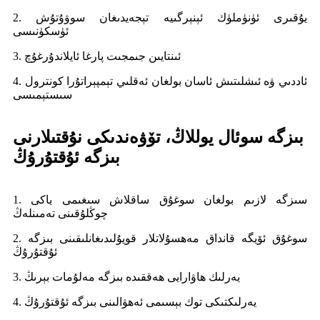
2. يۇقىرى ئۈنۈملۈك ئېنېرگىيە تېجەيدىغان سوۋۇتۇش
ئۈسكۈنىسى
3. ئىنتايىن جىمجىت پارغا ئايلاندۇرغۇچ
4. ئاددىي ۋە ئىشلىتىش ئاسان بولغان ئەقلىي تېمپېراتۇرا كونترول
سىستېمىسى
بىزگە سوئال يوللاڭ، تۆۋەندىكى نۇقتىلارنى
بىزگە ئۇقتۇرۇڭ
1. سىزگە لازىم بولغان سوغۇق ساقلاش سىغىمى ياكى
چوڭلۇقىنى تەمىنلەڭ
2. سوغۇق ئۆيگە قانداق مەھسۇلاتلار قويۇلىدىغانلىقىنى بىزگە
ئۇقتۇرۇڭ
3. يەرلىك ھاۋارايى ھەققىدە بىزگە مەلۇمات بېرىڭ
4. يەرلىكتىكى توك بېسىمى ئەھۋالىنى بىزگە ئۇقتۇرۇڭ