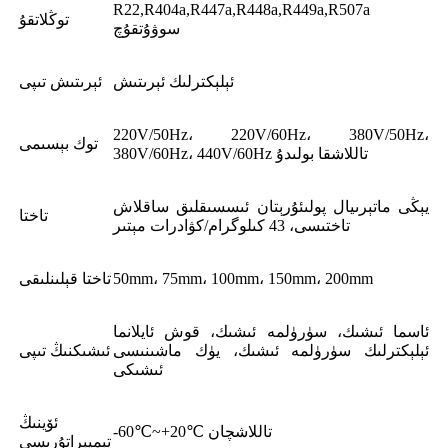
R22,R404a,R447a,R448a,R449a,R507a
توڭلاتقۇ
سوۋۇتقۇچ
ئېلېكترلىك ئېرىتىش
ئېرىتىش تىپى
220V/50Hz، 220V/60Hz، 380V/50Hz،
توك بېسىمى
380V/60Hz، 440V/60Hz تاللاشقا بولىدۇ
يېڭى ماتېرىيال پولىئۇرېتان ئىسسىقلىق ساقلاش
تاختا
تاختىسى، 43 كىلوگرام/كۋادرات مېتىر
50mm، 75mm، 100mm، 150mm، 200mm
تاختا قېلىنلىقى
ئاسما ئىشىك، سۈرۈلمە ئىشىك، قوش ئايلانما
ئېلېكترلىك سۈرۈلمە ئىشىك، يۈك ماشىنىسى
ئىشىكنىڭ تىپى
ئىشىكى
ئۆينىڭ
-60℃~+20℃ تاللاشچان
تېمپېراتۇرىسى